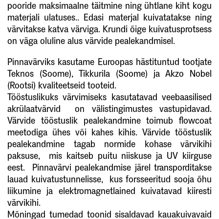
pooride maksimaalne täitmine ning ühtlane kiht kogu
materjali ulatuses.. Edasi materjal kuivatatakse ning
värvitakse katva värviga. Krundi õige kuivatusprotsess
on väga oluline alus värvide pealekandmisel.
Pinnavärviks kasutame Euroopas hästituntud tootjate
Teknos (Soome), Tikkurila (Soome) ja Akzo Nobel
(Rootsi) kvaliteetseid tooteid.
Tööstuslikuks värvimiseks kasutatavad veebaasilised
akrülaatvärvid on välistingimustes vastupidavad.
Värvide tööstuslik pealekandmine toimub flowcoat
meetodiga ühes või kahes kihis. Värvide tööstuslik
pealekandmine tagab normide kohase värvikihi
paksuse, mis kaitseb puitu niiskuse ja UV kiirguse
eest. Pinnavärvi pealekandmise järel transporditakse
lauad kuivatustunnelisse, kus forsseeritud sooja õhu
liikumine ja elektromagnetlained kuivatavad kiiresti
värvikihi.
Mõningad tumedad toonid sisaldavad kauakuivavaid