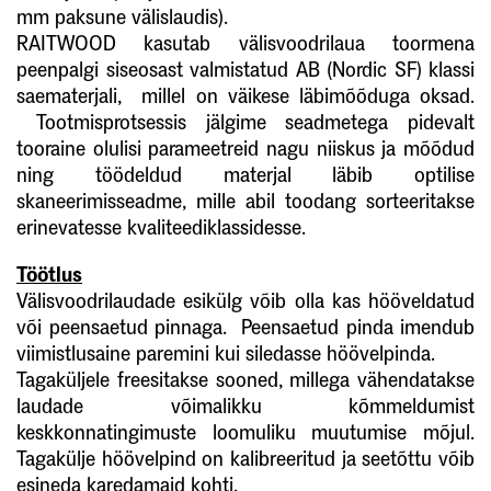
mm paksune välislaudis).
RAITWOOD kasutab välisvoodrilaua toormena
peenpalgi siseosast valmistatud AB (Nordic SF) klassi
saematerjali, millel on väikese läbimõõduga oksad.
Tootmisprotsessis jälgime seadmetega pidevalt
tooraine olulisi parameetreid nagu niiskus ja mõõdud
ning töödeldud materjal läbib optilise
skaneerimisseadme, mille abil toodang sorteeritakse
erinevatesse kvaliteediklassidesse.
Töötlus
Välisvoodrilaudade esikülg võib olla kas hööveldatud
või peensaetud pinnaga. Peensaetud pinda imendub
viimistlusaine paremini kui siledasse höövelpinda.
Tagaküljele freesitakse sooned, millega vähendatakse
laudade võimalikku kõmmeldumist
keskkonnatingimuste loomuliku muutumise mõjul.
Tagakülje höövelpind on kalibreeritud ja seetõttu võib
esineda karedamaid kohti.