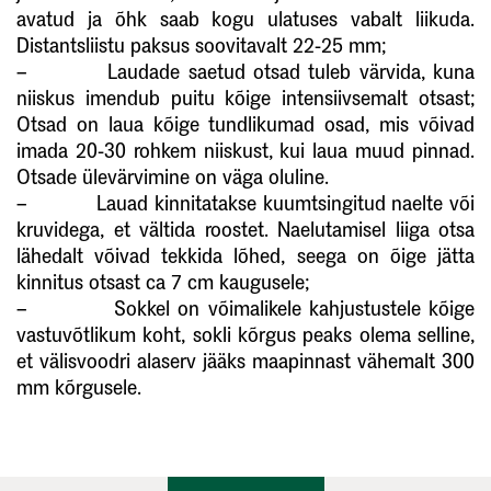
avatud ja õhk saab kogu ulatuses vabalt liikuda.
Distantsliistu paksus soovitavalt 22-25 mm;
– Laudade saetud otsad tuleb värvida, kuna
niiskus imendub puitu kõige intensiivsemalt otsast;
Otsad on laua kõige tundlikumad osad, mis võivad
imada 20-30 rohkem niiskust, kui laua muud pinnad.
Otsade ülevärvimine on väga oluline.
– Lauad kinnitatakse kuumtsingitud naelte või
kruvidega, et vältida roostet. Naelutamisel liiga otsa
lähedalt võivad tekkida lõhed, seega on õige jätta
kinnitus otsast ca 7 cm kaugusele;
– Sokkel on võimalikele kahjustustele kõige
vastuvõtlikum koht, sokli kõrgus peaks olema selline,
et välisvoodri alaserv jääks maapinnast vähemalt 300
mm kõrgusele.