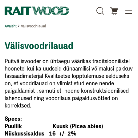
Avaleht
Välisvoodrilauad
Välisvoodrilauad
Puitvälisvooder on ühtaegu väärikas traditsioonilistel
hoonetel kui ka uudseid dünaamilisi võimalusi pakkuv
fassaadimaterjal Kvaliteetse lõpptulemuse eelduseks
on, et voodrilauad on viimistletud enne nende
paigaldamist , samuti et hoone konstruktsioonilised
lahendused ning voodrilaua paigaldusvõtted on
korrektsed.
Specs:
Puuliik Kuusk (Picea abies)
Niiskussisaldus 16 +/- 2%