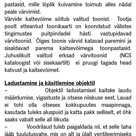
pastasid, mille lõplik kuivamine toimub alles nädal
peale värvimist.
Värvide kattevõime sõltub valitud toonist. Tootja
poolt etteantud toonikaarti on koondatud välistes
tingimustes puitpindadel hästi vastupidavad
värvitoonid. Õiges toonis värvid katavad paremini ja
sisaldavad parema kaitsevõimega toonpastasid.
Juhuslikult valitud erksad värvitoonid (NCS
kataloogist või sisekaartilt) ei pruugi tagada head
katvust ja kaitsevõimet.
Ladustamine ja käsitlemine objektil
– Objektil ladustamisel kaitske laudu
määrdumise, vigastuste ja otsese niiskuse eest. Lauad
ei tohi olla otseses kokkupuutes maapinnaga,
kasutada tuleks aluspuid ja katta pakk selliselt, et õhk
saaks vabalt selle all liikuda
– Voodrilaud tuleb paigaldada nii, et selle taha
jääb tuulutusvahe, mis on alt ja ülalt ventileerimiseks