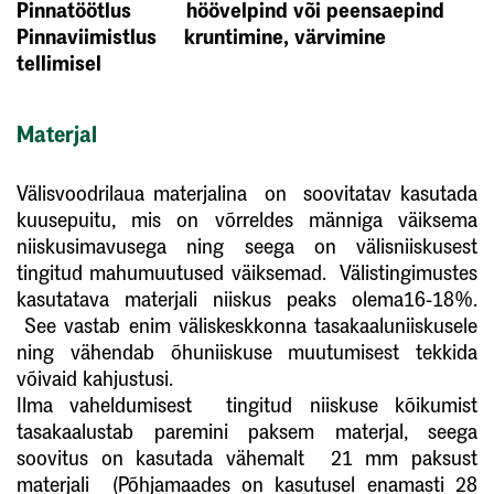
Pinnatöötlus höövelpind või peensaepind
Pinnaviimistlus kruntimine, värvimine
tellimisel
Materjal
Välisvoodrilaua materjalina on soovitatav kasutada
kuusepuitu, mis on võrreldes männiga väiksema
niiskusimavusega ning seega on välisniiskusest
tingitud mahumuutused väiksemad. Välistingimustes
kasutatava materjali niiskus peaks olema16-18%.
See vastab enim väliskeskkonna tasakaaluniiskusele
ning vähendab õhuniiskuse muutumisest tekkida
võivaid kahjustusi.
Ilma vaheldumisest tingitud niiskuse kõikumist
tasakaalustab paremini paksem materjal, seega
soovitus on kasutada vähemalt 21 mm paksust
materjali (Põhjamaades on kasutusel enamasti 28