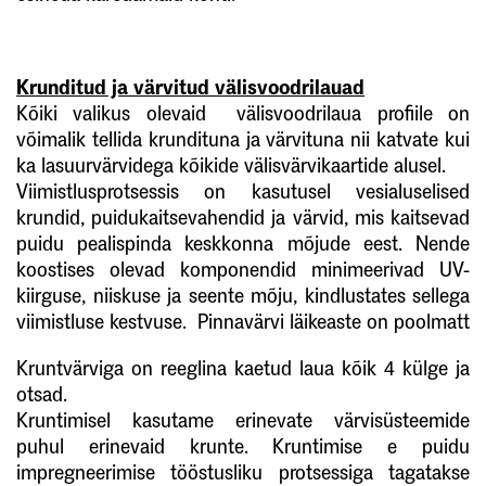
Krunditud ja värvitud välisvoodrilauad
Kõiki valikus olevaid välisvoodrilaua profiile on
võimalik tellida krundituna ja värvituna nii katvate kui
ka lasuurvärvidega kõikide välisvärvikaartide alusel.
Viimistlusprotsessis on kasutusel vesialuselised
krundid, puidukaitsevahendid ja värvid, mis kaitsevad
puidu pealispinda keskkonna mõjude eest. Nende
koostises olevad komponendid minimeerivad UV-
kiirguse, niiskuse ja seente mõju, kindlustates sellega
viimistluse kestvuse. Pinnavärvi läikeaste on poolmatt
Kruntvärviga on reeglina kaetud laua kõik 4 külge ja
otsad.
Kruntimisel kasutame erinevate värvisüsteemide
puhul erinevaid krunte. Kruntimise e puidu
impregneerimise tööstusliku protsessiga tagatakse